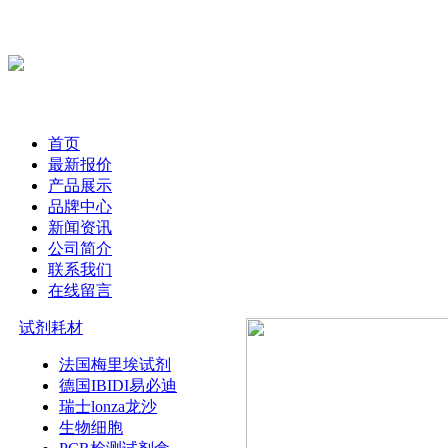
首页
最新报价
产品展示
品牌中心
新闻资讯
公司简介
联系我们
在线留言
试剂耗材
法国梅里埃试剂
德国IBIDI易必迪
瑞士lonza龙沙
生物细胞